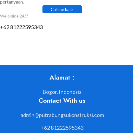
pertanyaan.
Call me back
We online 24/7
+62 81222595343
Alamat :
Bogor, Indonesia
Contact With us
admin@putrabungsukonstruksi.com
+62 81222595343