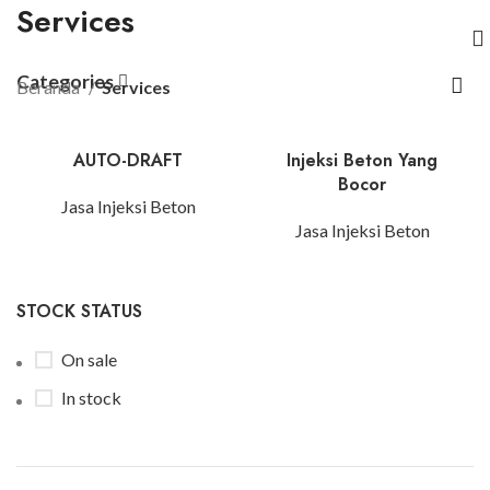
Services
Categories
Beranda
Services
AUTO-DRAFT
Injeksi Beton Yang
Bocor
Jasa Injeksi Beton
Jasa Injeksi Beton
STOCK STATUS
On sale
In stock